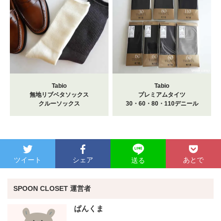
Tabio
Tabio
無地リブベタソックス
プレミアムタイツ
クルーソックス
30・60・80・110デニール
ツイート
シェア
あとで
送る
SPOON CLOSET 運営者
ぱんくま