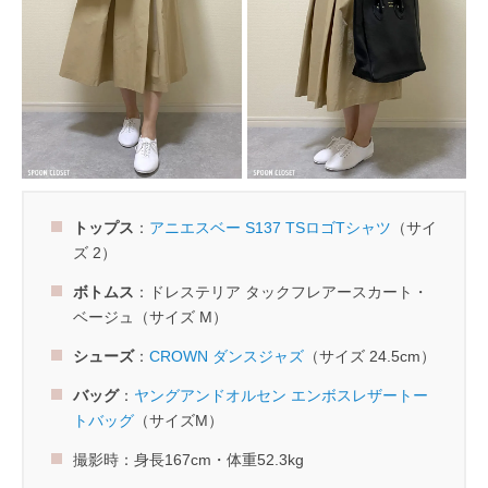
トップス
：
アニエスベー S137 TSロゴTシャツ
（サイ
ズ 2）
ボトムス
：ドレステリア タックフレアースカート・
ベージュ（サイズ M）
シューズ
：
CROWN ダンスジャズ
（サイズ 24.5cm）
バッグ
：
ヤングアンドオルセン エンボスレザートー
トバッグ
（サイズM）
撮影時：身長167cm・体重52.3kg