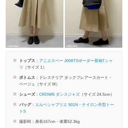
トップス
：
アニエスベー J008TSボーダー長袖Tシャ
ツ
（サイズ 1）
ボトムス
：ドレステリア タックフレアースカート・
ベージュ（サイズ M）
シューズ
：
CROWN ダンスジャズ
（サイズ 24.5cm）
バッグ
：
エルベシャプリエ 901N・ナイロン舟型トー
トS
撮影時：身長167cm・体重52.3kg