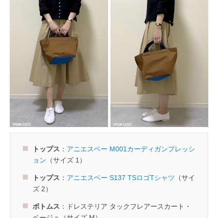
トップス
：
アニエスベー M001カーディガンプレッシ
ョン
（サイズ 1）
トップス
：
アニエスベー S137 TSロゴTシャツ
（サイ
ズ 2）
ボトムス
：ドレステリア タックフレアースカート・
ベージュ（サイズ M）