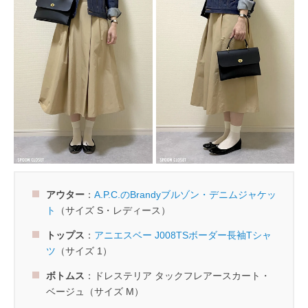
アウター
：
A.P.C.のBrandyブルゾン・デニムジャケッ
ト
（サイズ S・レディース）
トップス
：
アニエスベー J008TSボーダー長袖Tシャ
ツ
（サイズ 1）
ボトムス
：ドレステリア タックフレアースカート・
ベージュ（サイズ M）