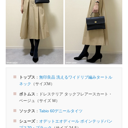
トップス
：
無印良品 洗えるワイドリブ編みタートル
ネック
（サイズM）
ボトムス
：ドレステリア タックフレアースカート・
ベージュ（サイズ M）
ソックス
：
Tabio 60デニールタイツ
シューズ
：
オデットエオディール ポインテッドパン
プス70・ブラック
（サイズ 24.5）