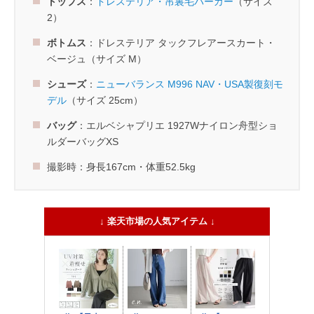
トップス
：
ドレステリア・吊裏毛パーカー
（サイズ
2）
ボトムス
：ドレステリア タックフレアースカート・
ベージュ（サイズ M）
シューズ
：
ニューバランス M996 NAV・USA製復刻モ
デル
（サイズ 25cm）
バッグ
：エルベシャプリエ 1927Wナイロン舟型ショ
ルダーバッグXS
撮影時：身長167cm・体重52.5kg
↓ 楽天市場の人気アイテム ↓