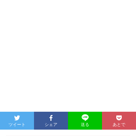
ツイート
シェア
あとで
送る